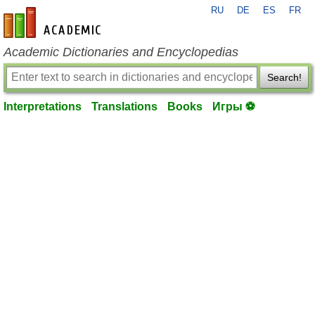
RU
DE
ES
FR
en-academic.com
Academic Dictionaries and Encyclopedias
Search!
Interpretations
Translations
Books
Игры ⚽