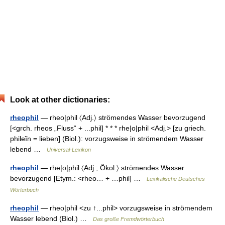
Look at other dictionaries:
rheophil
— rheo|phil 〈Adj.〉 strömendes Wasser bevorzugend
[<grch. rheos „Fluss“ + ...phil] * * * rhe|o|phil <Adj.> [zu griech.
phileĩn = lieben] (Biol.): vorzugsweise in strömendem Wasser
lebend …
Universal-Lexikon
rheophil
— rhe|o|phil 〈Adj.; Ökol.〉 strömendes Wasser
bevorzugend [Etym.: <rheo… + …phil] …
Lexikalische Deutsches
Wörterbuch
rheophil
— rheo|phil <zu ↑...phil> vorzugsweise in strömendem
Wasser lebend (Biol.) …
Das große Fremdwörterbuch