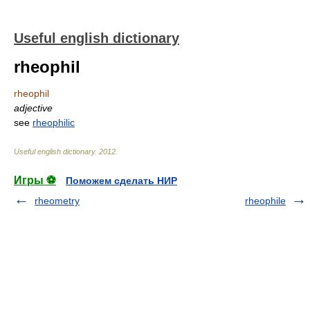
Useful english dictionary
rheophil
rheophil
adjective
see
rheophilic
Useful english dictionary
.
2012
.
Игры ⚽
Поможем сделать НИР
rheometry
rheophile