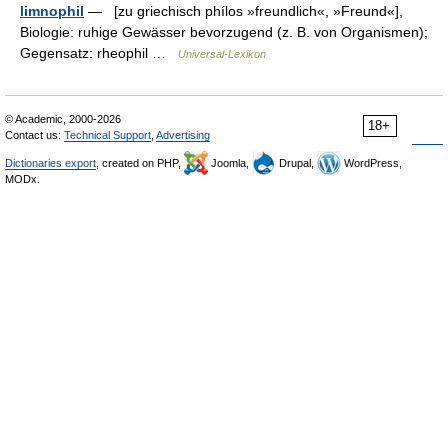
limnophil
— [zu griechisch phílos »freundlich«, »Freund«],
Biologie: ruhige Gewässer bevorzugend (z. B. von Organismen);
Gegensatz: rheophil …
Universal-Lexikon
© Academic, 2000-2026
18+
Contact us:
Technical Support
,
Advertising
Dictionaries export
, created on PHP,
Joomla,
Drupal,
WordPress,
MODx.