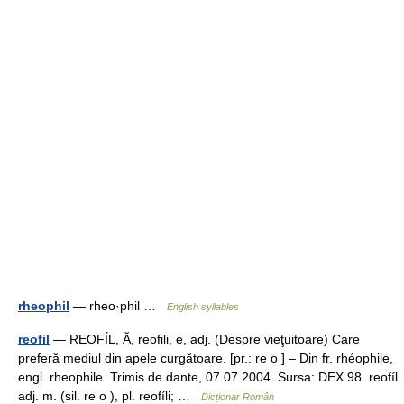
rheophil
— rheo·phil …
English syllables
reofil
— REOFÍL, Ă, reofili, e, adj. (Despre vieţuitoare) Care
preferă mediul din apele curgătoare. [pr.: re o ] – Din fr. rhéophile,
engl. rheophile. Trimis de dante, 07.07.2004. Sursa: DEX 98 reofíl
adj. m. (sil. re o ), pl. reofíli; …
Dicționar Român